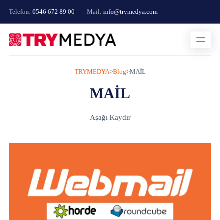
Telefon:
0546 672 89 00
Mail:
info@trymedya.com
TRYMEDYA
>
Blog
>
MAİL
MAİL
Aşağı Kaydır