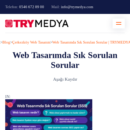
Telefon:
0546 672 89 00
Mail:
info@trymedya.com
A
>
Blog
>
Çerkezköy Web Tasarım
>
Web Tasarımda Sık Sorulan Sorular | TRYMEDY
Web Tasarımda Sık Sorulan
Sorular
Aşağı Kaydır
IN: