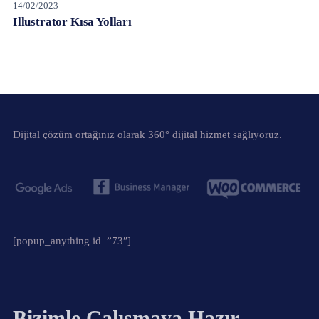
14/02/2023
Illustrator Kısa Yolları
Dijital çözüm ortağınız olarak 360° dijital hizmet sağlıyoruz.
[popup_anything id=”73″]
Bizimle Çalışmaya Hazır