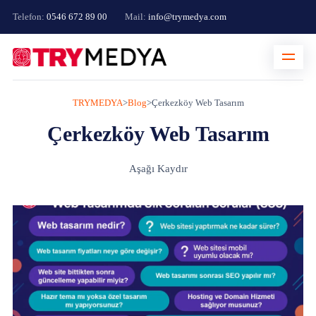
Telefon:
0546 672 89 00
Mail:
info@trymedya.com
TRYMEDYA
>
Blog
>
Çerkezköy Web Tasarım
Çerkezköy Web Tasarım
Aşağı Kaydır