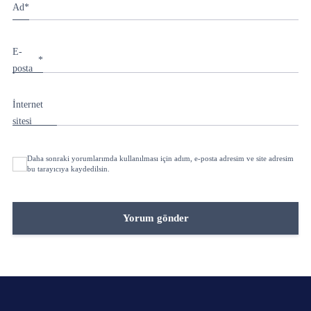
Ad
*
E-
*
posta
İnternet
sitesi
Daha sonraki yorumlarımda kullanılması için adım, e-posta adresim ve site adresim
bu tarayıcıya kaydedilsin.