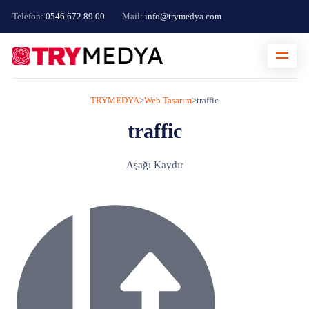
Telefon:
0546 672 89 00
Mail:
info@trymedya.com
TRYMEDYA
>
Web Tasarım
>
traffic
traffic
Aşağı Kaydır