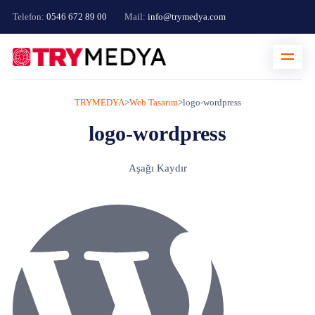
Telefon:
0546 672 89 00
Mail:
info@trymedya.com
TRYMEDYA
>
Web Tasarım
>
logo-wordpress
logo-wordpress
Aşağı Kaydır