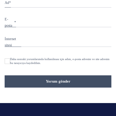
Ad
*
E-
*
posta
İnternet
sitesi
Daha sonraki yorumlarımda kullanılması için adım, e-posta adresim ve site adresim
bu tarayıcıya kaydedilsin.