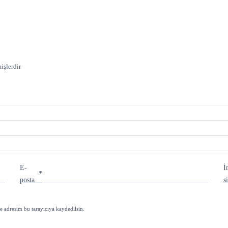
işlerdir
E-
İ
*
posta
s
e adresim bu tarayıcıya kaydedilsin.