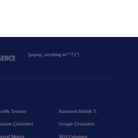
[popup_anything id=”73″]
rafik Tasarım
Kurumsal Kimlik T.
azılım Çözümleri
Google Çözümleri
osyal Medya
SEO Çalışması