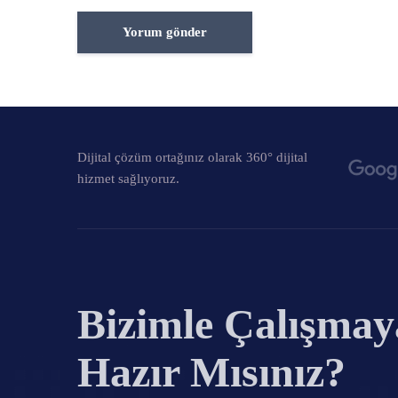
Dijital çözüm ortağınız olarak 360° dijital
hizmet sağlıyoruz.
Bizimle Çalışmay
Hazır Mısınız?