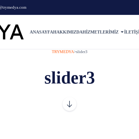
o@trymedya.com
ANASAYFA
HAKKIMIZDA
HIZMETLERIMIZ
İLETIŞ
TRYMEDYA
>
slider3
slider3