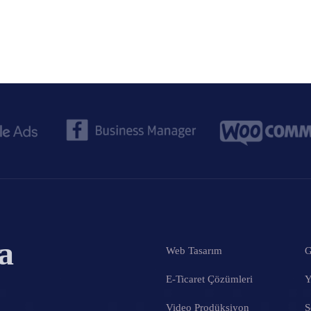
a
Web Tasarım
G
E-Ticaret Çözümleri
Y
Video Prodüksiyon
S