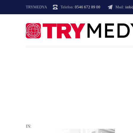
TRYMEDYA
Telefon:
0546 672 89 00
Mail:
inf
IN: