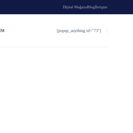
Dijital Mağaza
Blog
İletişim
IM
[popup_anything id="73"]