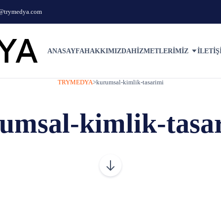
o@trymedya.com
ANASAYFA
HAKKIMIZDA
HIZMETLERIMIZ
İLETIŞ
TRYMEDYA
>
kurumsal-kimlik-tasarimi
umsal-kimlik-tasa