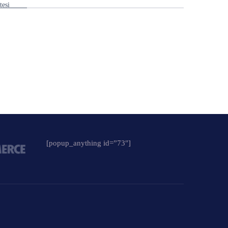
itesi
[popup_anything id=”73″]