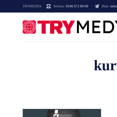
TRYMEDYA
Telefon:
0546 672 89 00
Mail:
inf
kur