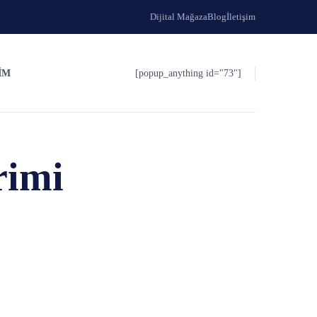
Dijital Mağaza
Blog
İletişim
IM
[popup_anything id="73"]
rimi