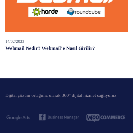
14/02/2023
Webmail Nedir? Webmail’e Nasıl Girilir?
Dijital çözüm ortağınız olarak 360° dijital hizmet sağlıyoruz.