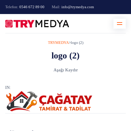
Telefon:
0546 672 89 00
Mail:
info@trymedya.com
TRYMEDYA
>
logo (2)
logo (2)
Aşağı Kaydır
IN: