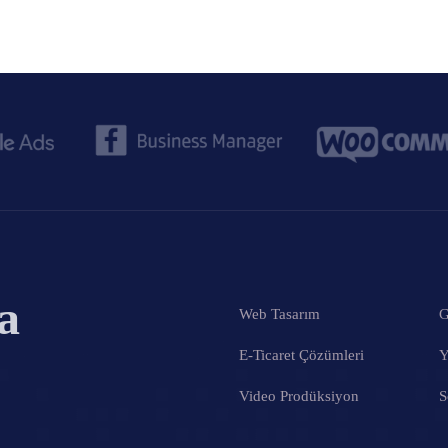
a
Web Tasarım
G
E-Ticaret Çözümleri
Y
Video Prodüksiyon
S