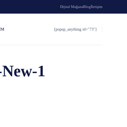
Dijital Mağaza
Blog
İletişim
IM
[popup_anything id="73"]
o-New-1