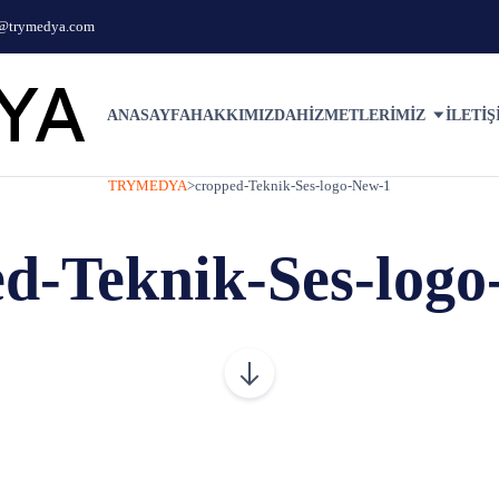
o@trymedya.com
ANASAYFA
HAKKIMIZDA
HIZMETLERIMIZ
İLETIŞ
TRYMEDYA
>
cropped-Teknik-Ses-logo-New-1
d-Teknik-Ses-log