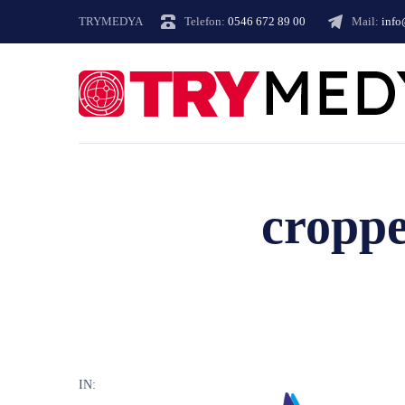
TRYMEDYA
Telefon:
0546 672 89 00
Mail:
inf
croppe
IN: